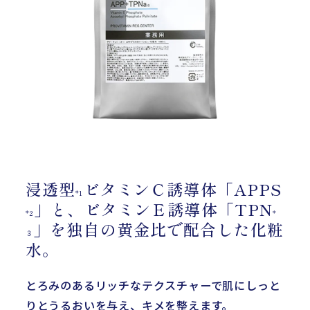
浸透型
ビタミンＣ誘導体「APPS
*1
」と、ビタミンＥ誘導体「TPN
*2
*
」を独自の黄金比で配合した化粧
３
水。
とろみのあるリッチなテクスチャーで肌にしっと
りとうるおいを与え、キメを整えます。