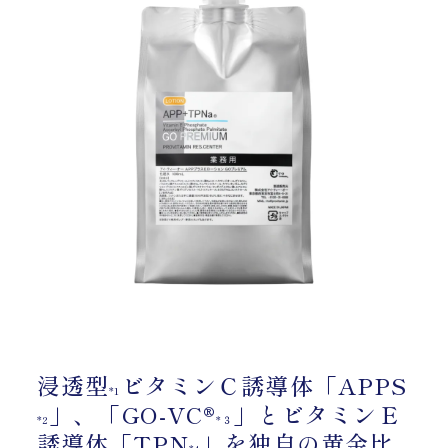
浸透型
ビタミンＣ誘導体「APPS
*1
」、「GO-VC®
」とビタミンＥ
*2
*３
誘導体「TPN
」を独自の黄金比