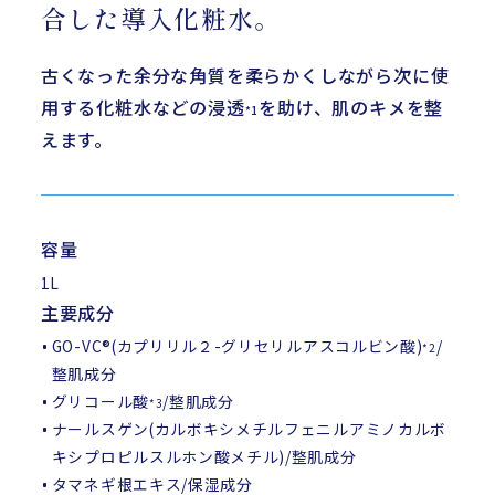
合した導入化粧水。
古くなった余分な角質を柔らかくしながら次に使
用する化粧水などの浸透
を助け、肌のキメを整
*1
えます。
容量
1L
主要成分
GO-VC®(カプリリル２-グリセリルアスコルビン酸)
/
*2
整肌成分
グリコール酸
/整肌成分
*3
ナールスゲン(カルボキシメチルフェニルアミノカルボ
キシプロピルスルホン酸メチル)/整肌成分
タマネギ根エキス/保湿成分