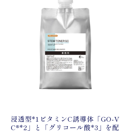
浸透型
*1
ビタミンC誘導体「GO-V
C®
*2
」と「グリコール酸
*3
」を配