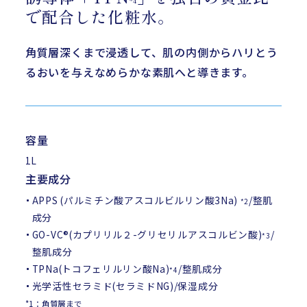
*4
で配合した化粧水。
角質層深くまで浸透して、肌の内側からハリとう
るおいを与えなめらかな素肌へと導きます。
容量
1L
主要成分
APPS (パルミチン酸アスコルビルリン酸3Na)
/整肌
*2
成分
GO-VC®(カプリリル２-グリセリルアスコルビン酸)
/
*3
整肌成分
TPNa(トコフェリルリン酸Na)
/整肌成分
*4
光学活性セラミド(セラミドNG)/保湿成分
*1：角質層まで