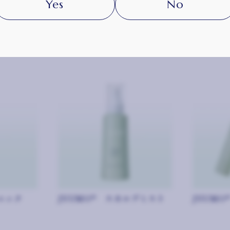
Yes
No
ニック
JYUMO® スカルプミスト
JYUMO