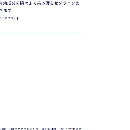
有効成分を隅々まで染み渡らせメラニンの
ぎます。
ぐことです。]
アスコルビン酸リン酸ジエステルカリウム塩)/湿潤剤、カンゾウエキス