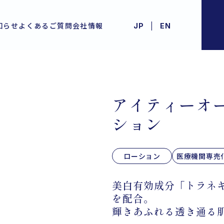
|
知らせ
よくあるご質問
会社情報
JP
EN
アイティーオー
ション
ローション
医療機関専売
美白有効成分「トラネ
を配合。
輝きあふれる透き通る