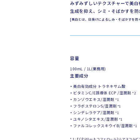
みずみずしいテクスチャーで美白
生成を抑え、シミ・そばかすを防
[美白とは、日焼けによるしみ・そばかすを防
容量
100mL / 1L(業務用)
主要成分
美白有効成分 トラネキサム酸
ビタミンC/E誘導体 ECP /湿潤剤
*2
カンゾウエキス/湿潤剤
*1
フラボステロンS/湿潤剤
*1
シンデレラケア/湿潤剤
*1
ユキノシタエキス/湿潤剤
*1
ファルコレックスキウイB/湿潤剤
*1
*１: ECP (dl-α-トコフェロール2-L-