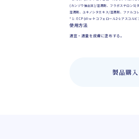
(カンゾウ抽出末)/湿潤剤、フラボステロンS(ダ
湿潤剤、ユキノシタエキス/湿潤剤、ファルコレ
*１: ECP (dl-α-トコフェロール2-L-ア
使用方法
適宜・適量を皮膚に塗布する。
製品購入