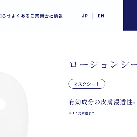
|
知らせ
よくあるご質問
会社情報
JP
EN
ローションシ
マスクシート
有効成分の皮膚浸透性
※
※１：角質層まで