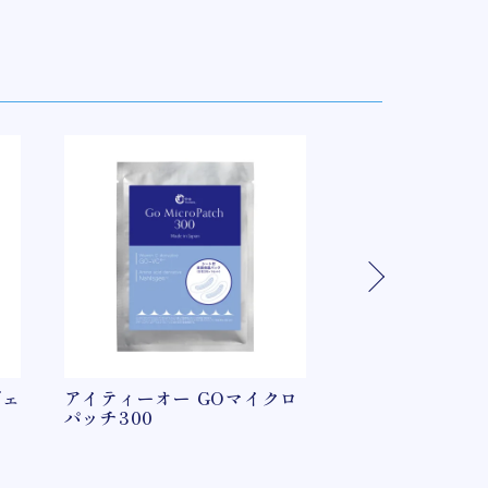
ヴェ
アイティーオー GOマイクロ
アイティーオー
パッチ300
ル CYC