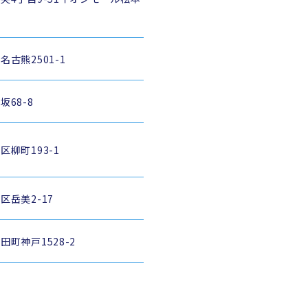
古熊2501-1
68-8
柳町193-1
区岳美2-17
町神戸1528-2