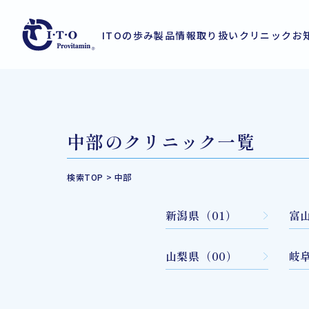
ITOの歩み
製品情報
取り扱いクリニック
お
中部のクリニック一覧
検索TOP
>
中部
新潟県（01）
富
山梨県（00）
岐