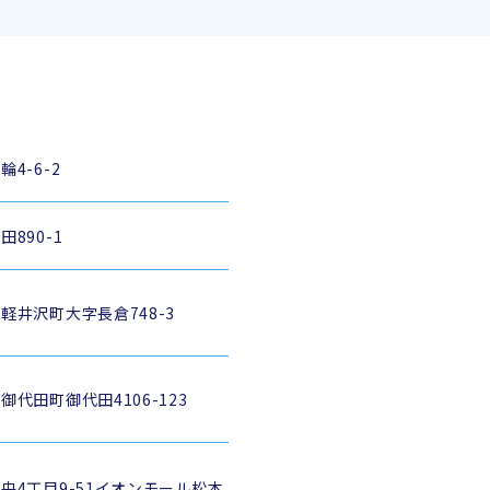
4-6-2
890-1
軽井沢町大字長倉748-3
代田町御代田4106-123
央4丁目9-51イオンモール松本