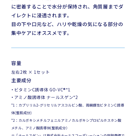
に密着することで水分が保持され、角質層までダ
イレクトに浸透されます。
目の下や口元など、ハリや乾燥の気になる部分の
集中ケアにオススメです。
容量
左右2枚 × 1セット
主要成分
ビタミンC誘導体 GO-VC®
*1
アミノ酸誘導体 ナールスゲン
*2
*1
：カプリリル2-グリセリルアスコルビン酸、両親媒性ビタミンC誘導
体(整肌成分)
*2
：カルボキシメチルフェニルアミノカルボキシプロピルホスホン酸
メチル、アミノ酸誘導体(整肌成分）
※「ナールスゲン」は株式会社ナールスコーポレーションの登録商標で